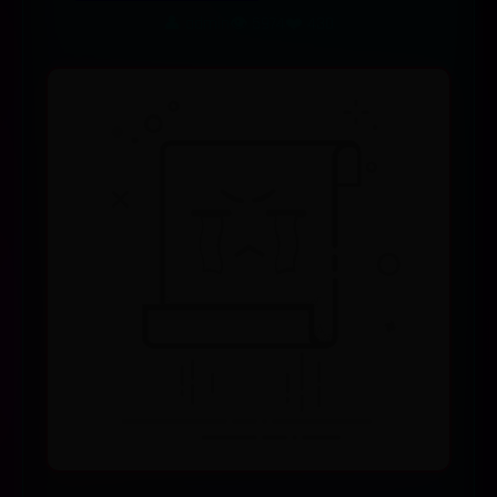
👤 admin
👁️ 5974
❤️ 430