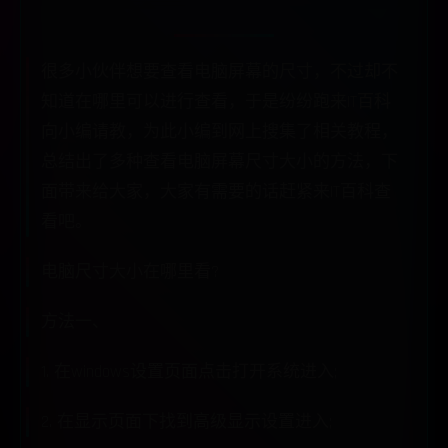
很多小伙伴想要查看电脑屏幕的尺寸，不过却不
知道在哪里可以进行查看，于是纷纷跑来IT百科
向小编请教，为此小编到网上搜集了相关教程，
总结出了多种查看电脑屏幕尺寸大小的方法，下
面带来给大家，大家有需要的话赶紧来IT百科查
看吧。
电脑尺寸大小在哪里看?
方法一、
1. 在windows设置页面点击打开系统进入;
2. 在显示页面下找到高级显示设置进入;