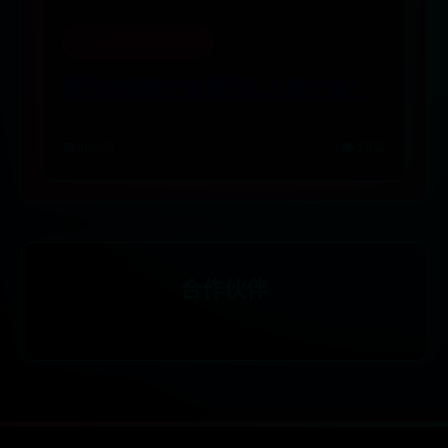
best365网页版登录官网
黄河流到哪个海 黄河汇入哪个海？
📅 06-29
👁️ 2867
合作伙伴