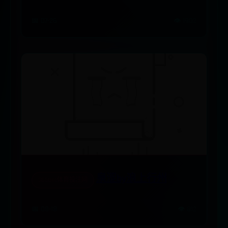
📅 07-26
👁️ 1902
泉涩by浪上行州
365bet体育投注网
📅 08-18
👁️ 812