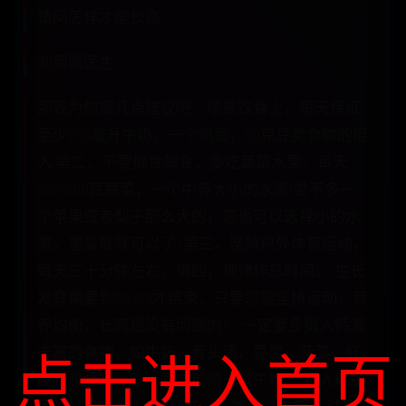
请问怎样才能长高
刘丽娟医生
那我为你提几点建议吧：增高饮食上，每天保证
至少250毫升牛奶，一个鸡蛋，50克豆类食物的摄
入;第二，不要挑食偏食，多吃蔬菜水果，每天
300-500克蔬菜，一个中等大小的水果(差不多一
个苹果或者梨子那么大的，您也可以选择小的水
果，重量够就可以了);第三，坚持户外体育运动，
每天三十分钟左右。第四，规律作息时间。 生长
发育期要到20—23才结束，只要您能坚持运动，营
养均衡，长高是没有问题的！ 一定要多摄入钙源
丰富的食物，如牛奶，骨头汤，豆腐，菠菜，虾
点击进入首页
皮，鸡蛋等。晚上睡觉前喝一袋牛奶。 摄入维生