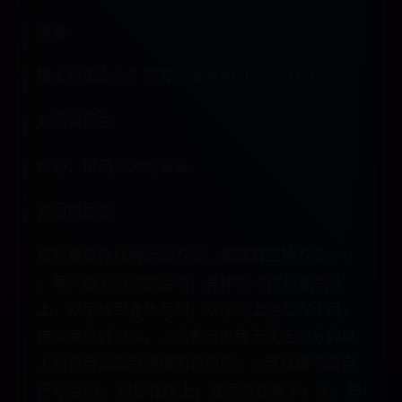
患者
腿太短怎么办？还有小腿太粗（女，14岁）
刘丽娟医生
你好，很高兴为你解答
刘丽娟医生
那我推荐你几种运动方式：瘦腿有三种方法：1
、每天做30分钟的运动，具体的动作有:躺到床
上，双手放到身体两侧，双腿向上抬起九十度，
持续两分钟分钟， 2.或者可以每天快走30分钟以
上也是可以起到瘦腿的作用的。 3.可以做空蹬自
行车运动， 仰卧在床上，双手放在臀下，头、肩