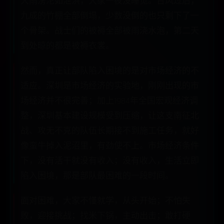
大雨滂沱如泄洪，大家一夜没睡觉。台风过后，
九成的竹棚全部倒塌，少数没倒的也只剩下了一
个骨架。战士们的被褥全部被雨浇水泡，第二天
到处晾的都是被褥衣裳。
然而，真正让部队陷入困境的是对市场经济的不
适应。深圳是市场经济的实验地，刚刚出现的市
场经济并不很完善；加上1984年全国宏观经济调
整，深圳基本建设规模受到压缩，让这支南征北
战、攻无不克的队伍长期接不到施工任务，就好
像蛮牛掉入泥沼里，有劲使不上。市场经济条件
下，没有活干就没有收入；没有收入，生活立即
陷入困境，那是部队最困难的一段时间。
面对困难，大家不懂就学，从头开始；不怕失
败，迎接挑战；找米下锅，主动出击；敢打硬