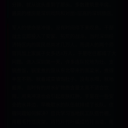
分钟，就从这头走到了那头。多数建筑是平房，
最高的楼房是深圳戏院和对面5层高的深圳旅店。
军人的使命是冲锋，没有时间停下来叹息。干部
战士立即投入了安家、拓荒的战斗。当时深圳经
济特区内的居民总共才几万人，而调入的两个师
官兵加上家属子女多达4万人，于是吃住都成了大
问题。进入深圳第一天，许多连队挖地为灶、支
锅煮饭，锅里煮的是从东北带来的高粱米，煮得
半生不熟、就着咸菜填饱肚子。没有水喝，就地
掘井。当时有的井水矿物质含量太高不适合饮
用，用来冲凉也会引起皮肤红肿，于是在一些安
全的水井边，早晚取水的队伍就排成了长队。住
宿问题如何解决？官兵学习当地民工队搭竹棚，
用粗毛竹搭房架，将竹片竹叶编成竹排当墙，用