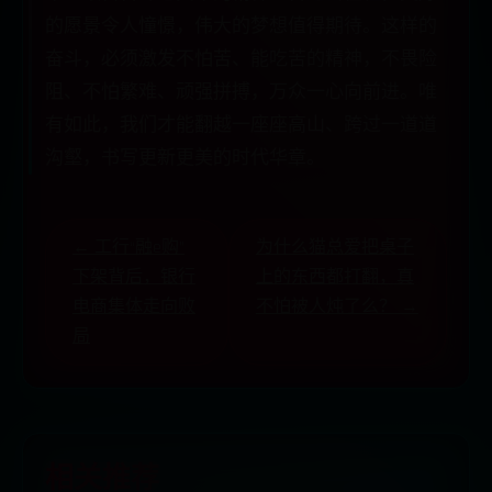
的愿景令人憧憬，伟大的梦想值得期待。这样的
奋斗，必须激发不怕苦、能吃苦的精神，不畏险
阻、不怕繁难、顽强拼搏，万众一心向前进。唯
有如此，我们才能翻越一座座高山、跨过一道道
沟壑，书写更新更美的时代华章。
← 工行“融e购”
为什么猫总爱把桌子
下架背后，银行
上的东西都打翻，真
电商集体走向败
不怕被人炖了么？ →
局
相关推荐