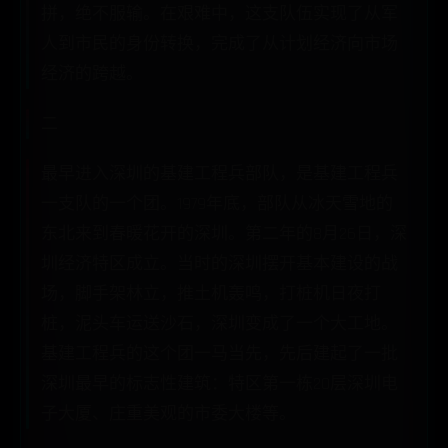
拼，绝不服输。在艰难中，这支队伍实现了从军
人到市民的身份转换，完成了从计划经济向市场
经济的跨越。
二
最早进入深圳的基建工程兵部队，是基建工程兵
一支队的一个团。1979年底，部队从冰天雪地的
东北来到春暖花开的深圳。第二年的8月26日，深
圳经济特区成立。当时的深圳摆开基本建设的战
场，脚手架林立，推土机轰鸣，打桩机日夜打
桩，泥头车运送沙石，深圳变成了一个大工地。
基建工程兵的这个团一马当先，先后建起了一批
深圳最早的标志性建筑：特区第一栋20层深圳电
子大厦、庄重美观的市委大楼等。