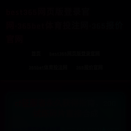
best365网页版登录官
网-365bet体育投注网-365报价
官网
首页
best365网页版登录官网
365bet体育投注网
365报价官网
cf征服者永久获得指南，200
试炼碎片直接合成
best365网页版登录官网
📅 2025-07-11 00:01:33
👤 admin