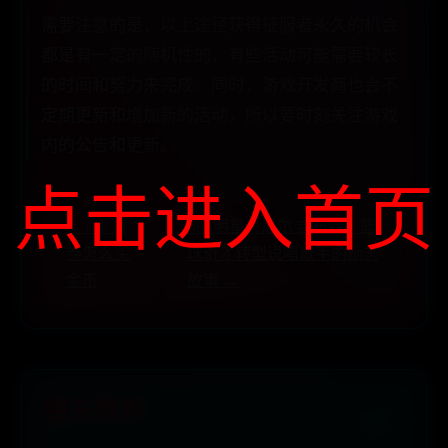
需要注意的是，以上途径获得征服者永久的机会
都是有一定的随机性的，有些活动可能需要较长
的时间和努力来完成。同时，游戏开发商也会不
定期更新和增加新的活动，所以要时刻关注游戏
内的公告和更新。
点击进入首页
← DNF点
NBA明星丹尼尔·吉布森：篮
卷怎么买
球奇才转型说唱歌手的励志
金币
故事 →
相关推荐