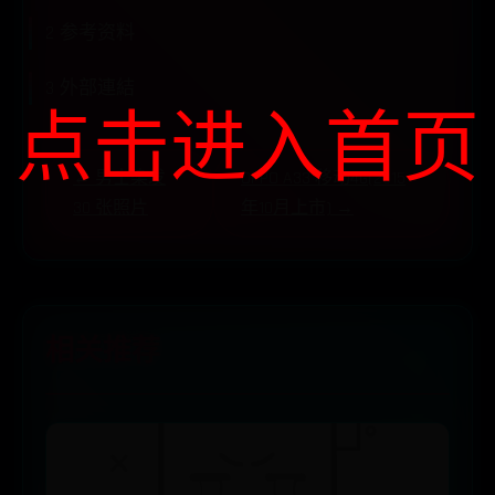
2 参考资料
3 外部連結
点击进入首页
← 男士染发
OPPO A33 移动4G(2015
30 张照片
年10月上市) →
相关推荐