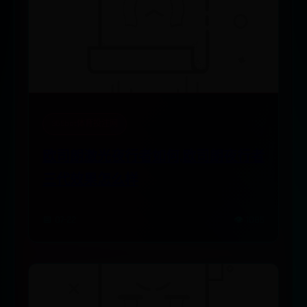
365bet体育投注网
欧司朗激光夜行者如何,欧司朗夜行者
三代效果怎么样
📅 07-22
👁️ 1085