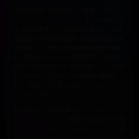
《侠盗猎车手: 自由城之章》（英語：Grand Theft
Auto: Episodes from Liberty City）是2009年电子游
戏《侠盗猎车手IV》的续集獨立合集版本。遊戲
內的地圖大致上與四代相同，即使沒有安裝《侠
盗猎车手IV》主遊戲內容仍能進行的獨立作業遊
戲。游戏由Rockstar North在英国开发。该合集中
包括《失落与诅咒》和《酷男之歌》[1]。DLC原先
在2009年10月29日为XBox 360发布的《酷男之
歌》，並於2010年4月13日发布Windows和
Playstation 3版本。
俠盜獵車手：自由城之章Grand Theft Auto:
Episodes from Liberty City遊戲封面类型动作，冒险
平台Microsoft Windows，PlayStation 3，Xbox 360开
发商Rockstar NorthRockstar Toronto（PC）发行商