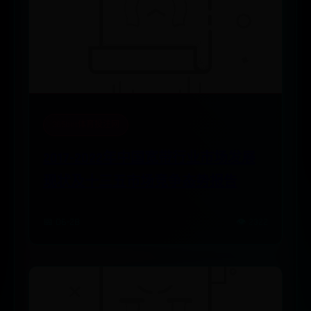
365bet体育投注网
2017-2022年中国宽带行业市场发展
现状及十三五市场竞争态势报告
📅 06-28
👁️ 2322