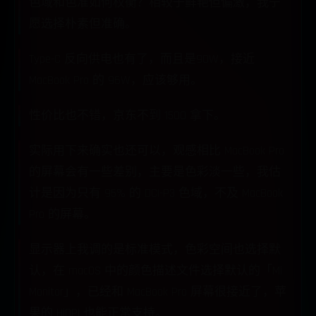
色域和色准如何权衡？相较于鲜艳但偏激，我宁
愿选择朴素但准确。
Type-C 反向供电也有了，而且是90W，接近
MacBook Pro 的 96W，应该够用。
性价比也不错，京东不到 1500 拿下。
实际用下来确实也还可以，观感相比 MacBook Pro
的屏幕会有一些差别，主要是色彩淡一些，我估
计是因为只有 95% 的 DCI-P3 色域，不及 MacBook
Pro 的屏幕。
显示器上我调的是标准模式，色彩空间也选择默
认，在 macOS 中的颜色描述文件选择默认的「Mi
Monitor」，已经和 MacBook Pro 屏幕很接近了，苹
果的 HiDPI 也能正常支持。