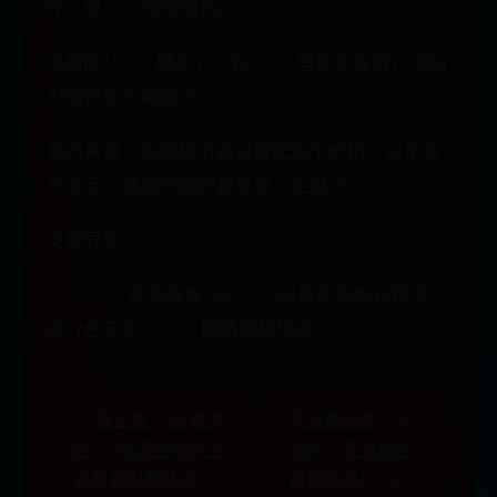
好，但 HDR 等级略低。
之前的「Mac 模式」，在 A27U 里面也没有，不知
为啥把这个阉割了。
总的来说，这款显示器对得起这个价格，对于写
写文字、撸撸代码的我来说，足够了。
文章导航
Apple TV｜视频软件 Infuse 介绍及使用指北再见｜
国行任天堂 Switch 网络即将停运
← 陈宝良：说“教书
来分期是哪个公
匠”——明清塾师的生
司的？来分期会
计及其形象转变
被催收吗？ →