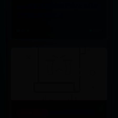
[iptv信源 资源分享或寻求]大佬们来
个扫源比较快的工具
📅 09-15
👁️ 8669
K1078次列车时刻表
365bet体育投注网