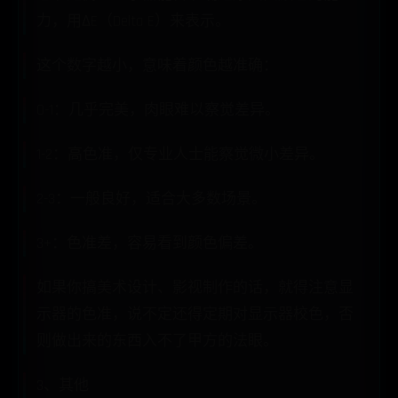
力，用ΔE（Delta E）来表示。
这个数字越小，意味着颜色越准确：
0-1：几乎完美，肉眼难以察觉差异。
1-2：高色准，仅专业人士能察觉微小差异。
2-3：一般良好，适合大多数场景。
3+：色准差，容易看到颜色偏差。
如果你搞美术设计、影视制作的话，就得注意显
示器的色准，说不定还得定期对显示器校色，否
则做出来的东西入不了甲方的法眼。
3、其他