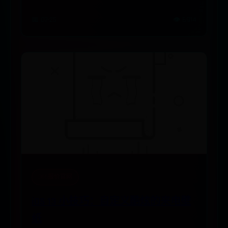
📅 07-25
👁️ 6914
365报价官网
iOS 13 小技巧：自定义酷炫的来电壁
纸