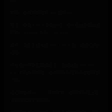
P3。
第四，色准越高越好（ΔE值越小）。
第五，要有 Type-C 反向供电，用一根线实现画面
传输、MacBook 充电、USB Hubs。
最终，我买了红米的 A27U Type-C 版，这是它的介
绍图：
尺寸和分辨率它都满足了，色域达到 95% DCI-
P3，对我来说够用，虽然同等价位有比这色域更
广的。
但它的色准 ΔE < 1，非常优秀，在同样价位上我
没找到比这个更低的。