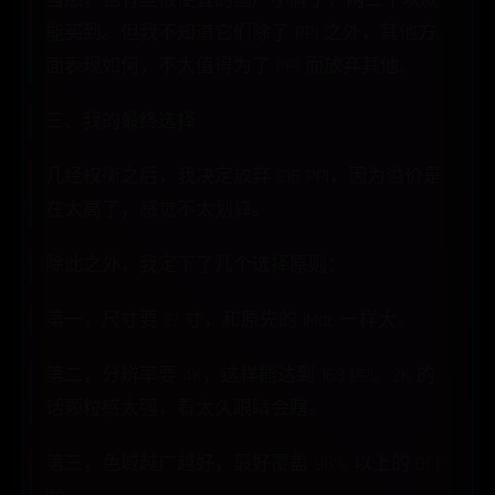
当然，也有些很便宜的国产小牌子，两三千块就
能买到。但我不知道它们除了 PPI 之外，其他方
面表现如何，不太值得为了 PPI 而放弃其他。
三、我的最终选择
几经权衡之后，我决定放弃 216 PPI，因为溢价是
在太高了，感觉不太划算。
除此之外，我定下了几个选择原则：
第一，尺寸要 27 寸，和原先的 iMac 一样大。
第二，分辨率要 4K，这样能达到 163 PPI。2K 的
话颗粒感太强，看太久眼睛会瞎。
第三，色域越广越好，最好覆盖 90% 以上的 DCI-