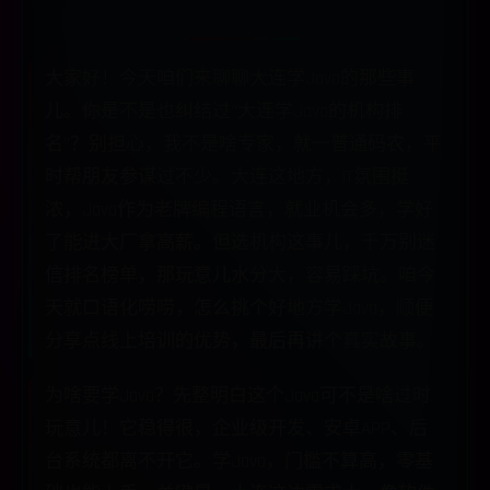
大家好！今天咱们来聊聊大连学Java的那些事
儿。你是不是也纠结过“大连学Java的机构排
名”？别担心，我不是啥专家，就一普通码农，平
时帮朋友参谋过不少。大连这地方，IT氛围挺
浓，Java作为老牌编程语言，就业机会多，学好
了能进大厂拿高薪。但选机构这事儿，千万别迷
信排名榜单，那玩意儿水分大，容易踩坑。咱今
天就口语化唠唠，怎么挑个好地方学Java，顺便
分享点线上培训的优势，最后再讲个真实故事。
为啥要学Java？先整明白这个Java可不是啥过时
玩意儿！它稳得很，企业级开发、安卓APP、后
台系统都离不开它。学Java，门槛不算高，零基