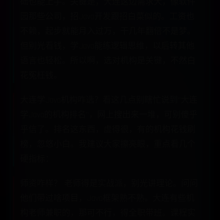
础也能上手。关键是，大连这边需求大，像软件
园那些公司，招Java开发跟招白菜似的。工资也
不赖，起步就能月入过万，干几年翻倍不是梦。
但别光看钱，学Java能练逻辑思维，以后转其他
语言也轻松。所以啊，选对机构是关键，不然白
花冤枉钱。
大连学Java机构咋选？看这几点别瞎忙说到“大连
学Java的机构排名”，网上搜出来一堆，可别傻乎
乎信了。排名这东西，虚得很，有的机构花钱刷
榜，忽悠小白。我建议大家擦亮眼，重点看几个
硬指标：
师资咋样？ 老师得是实战派，别光讲理论。问问
他们带过啥项目，Java框架熟不熟。大连有些机
构老师兼职的，那可不行，得全职带班。课程实