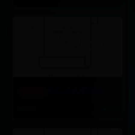
爷们儿什么时候播出
365报价官网
📅 06-30
👁️ 9509